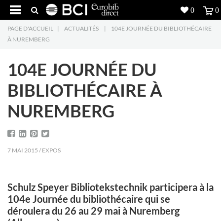
0
0
PAGE D'ACCUEIL
|
ACTUALITÉS
|
104E JOURNÉE DU BIBLIOTHÉCAIRE
Réalisations
À NUREMBERG
Produits
5
104E JOURNÉE DU
Inspiration
BIBLIOTHÉCAIRE À
NUREMBERG
Recherche
L'entreprise
7
7 MAI 2015 / EXPOS
Contact
5
Schulz Speyer Bibliotekstechnik participera à la
104e Journée du bibliothécaire qui se
déroulera du 26 au 29 mai à Nuremberg