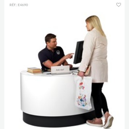
RÉF.: E4690