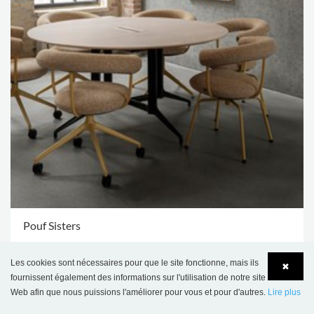
Pouf Sisters
Contactez nous
Les cookies sont nécessaires pour que le site fonctionne, mais ils
✖
fournissent également des informations sur l'utilisation de notre site
PLUS D'OPTIONS
.
Web afin que nous puissions l'améliorer pour vous et pour d'autres.
Lire plus
Language
Login