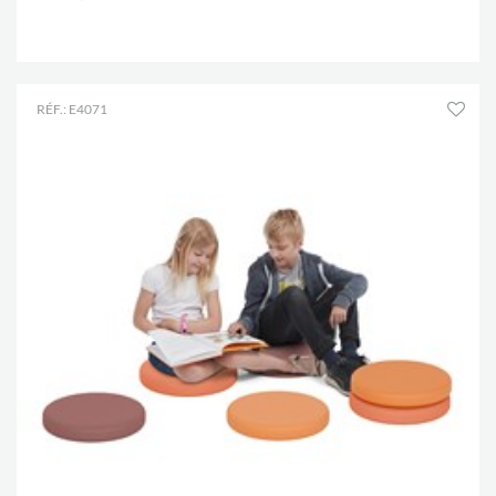
.
RÉF.: E4071