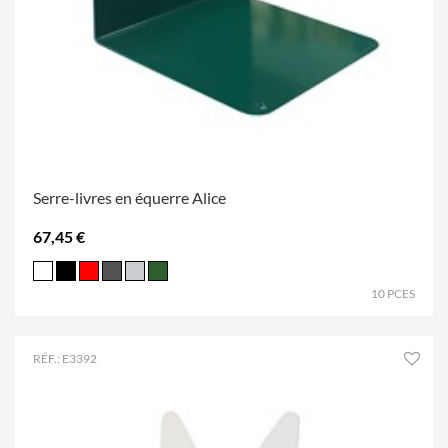
Serre-livres en équerre Alice
67,45 €
10 PCES
RÉF.: E3392