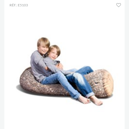
RÉF.: E5103