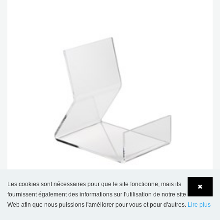
Les cookies sont nécessaires pour que le site fonctionne, mais ils
Présentoir Linnéa, existe en 2 profondeurs
✖
fournissent également des informations sur l'utilisation de notre site
9,60 €
Web afin que nous puissions l'améliorer pour vous et pour d'autres.
Lire plus
Language
Login