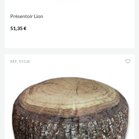
Présentoir Lion
51,35 €
.
RÉF.: E5130