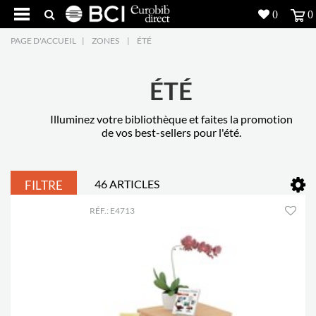
0
0
PAGE D'ACCUEIL
|
ZONES
|
ÉTÉ
Réalisations
Produits
5
ÉTÉ
Inspiration
Illuminez votre bibliothèque et faites la promotion
de vos best-sellers pour l'été.
Recherche
46 ARTICLES
FILTRE
L'entreprise
7
RÉF.: E4713
Contact
5