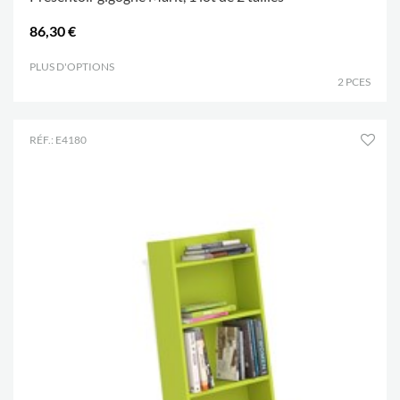
86,30 €
PLUS D'OPTIONS
.
2 PCES
RÉF.: E4180