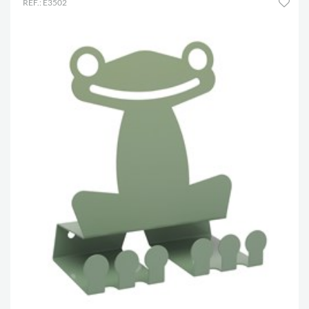
RÉF.: E3502