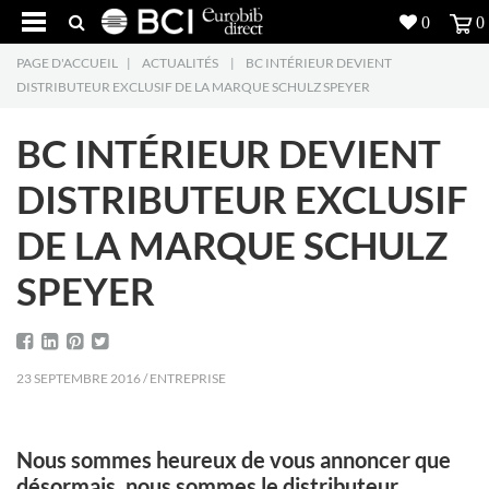
0
0
PAGE D'ACCUEIL
|
ACTUALITÉS
|
BC INTÉRIEUR DEVIENT
Réalisations
DISTRIBUTEUR EXCLUSIF DE LA MARQUE SCHULZ SPEYER
Produits
5
BC INTÉRIEUR DEVIENT
Inspiration
DISTRIBUTEUR EXCLUSIF
DE LA MARQUE SCHULZ
Recherche
SPEYER
L'entreprise
7
Contact
5
23 SEPTEMBRE 2016 / ENTREPRISE
Nous sommes heureux de vous annoncer que
désormais, nous sommes le distributeur