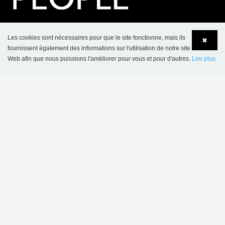
CONTACT
Les cookies sont nécessaires pour que le site fonctionne, mais ils
✖
fournissent également des informations sur l'utilisation de notre site
BC Intérieur Sarl
Web afin que nous puissions l'améliorer pour vous et pour d'autres.
Lire plus
6 allée Kepler
Language
Login
FR-77420 Champs sur Marne
Sarl au capital de 200.080 euros
No de Siret: 330 581 323 00061
No de TVA: FR 73 330 581 323
Tel: +33 1 64 68 06 06
Accueil Général BCI: bci@bcinterieur.com
Accueil Eurobib Direct: direct@bcinterieur.com
part of Lammhults Design Group