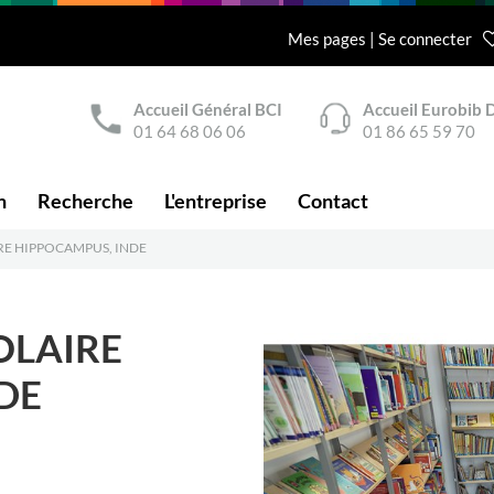
Mes pages | Se connecter
Accueil Général BCI
Accueil Eurobib D
01 64 68 06 06
01 86 65 59 70
n
Recherche
L'entreprise
Contact
RE HIPPOCAMPUS, INDE
OLAIRE
DE