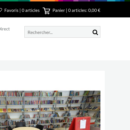
Favoris | 0 articles
Panier |
0
articles: 0,00 €
irect