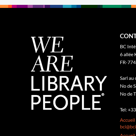
CONT
BC Inté
6 allée 
FR-774
Sarl au
No de S
No de T
Tel: +3
Accueil
bci@bci
Accueil