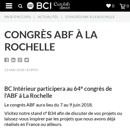
0
0
PAGE D'ACCUEIL
|
ACTUALITÉS
|
CONGRÈS ABF À LA ROCHELLE
Réalisations
CONGRÈS ABF À LA
Produits
5
ROCHELLE
Inspiration
Recherche
23 MAI 2018 / EXPOS
L'entreprise
7
e
BC Intérieur participera au
64
congrès de
Contact
5
l’ABF á La Rochelle
Le congrès ABF aura lieu du 7 au 9 juin 2018.
Visitez notre stand n° B34 afin de discuter de vos projets ou
laissez-vous inspirer par les projets que nous avons déjà
réalisés en France ou ailleurs.