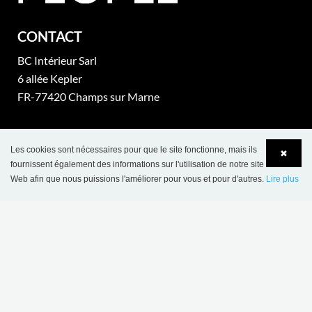
CONTACT
BC Intérieur Sarl
6 allée Kepler
FR-77420 Champs sur Marne
Sarl au capital de 200.080 euros
No de Siret: 330 581 323 00061
Les cookies sont nécessaires pour que le site fonctionne, mais ils
✖
fournissent également des informations sur l'utilisation de notre site
No de TVA: FR 73 330 581 323
Web afin que nous puissions l'améliorer pour vous et pour d'autres.
Lire plus
Language
Login
Tel: +33 1 64 68 06 06
Accueil Général BCI: bci@bcinterieur.com
Accueil Eurobib Direct: direct@bcinterieur.com
part of Lammhults Design Group
Copyright © 2017 Lammhults Design Group AB