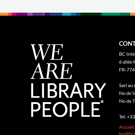
CONT
BC Inté
6 allée 
FR-774
Sarl au
No de S
No de T
Tel: +3
Accueil
bci@bci