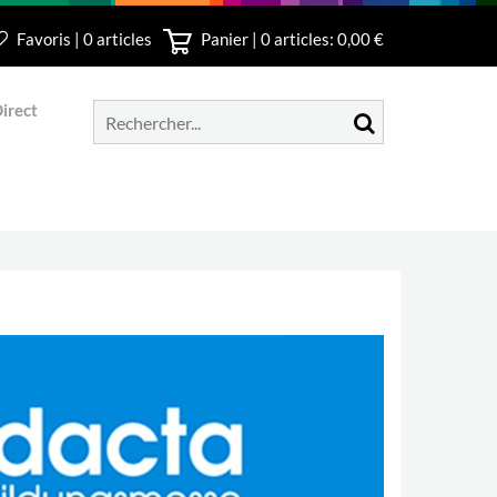
Favoris | 0 articles
Panier |
0
articles: 0,00 €
irect