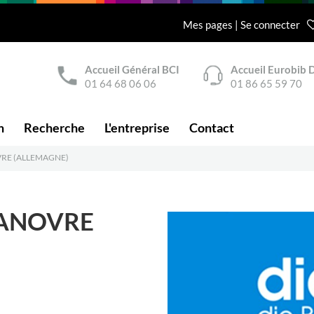
Mes pages | Se connecter
Accueil Général BCI
Accueil Eurobib D
01 64 68 06 06
01 86 65 59 70
n
Recherche
L'entreprise
Contact
VRE (ALLEMAGNE)
HANOVRE