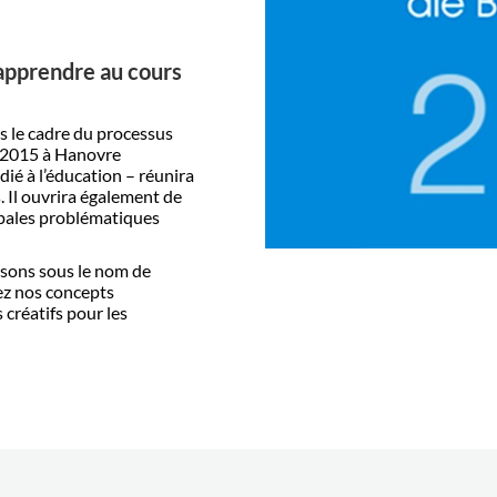
apprendre au cours
ns le cadre du processus
2.2015
à Hanovre
ié à l’éducation – réunira
. Il ouvrira également de
ipales problématiques
osons sous le nom de
z nos concepts
 créatifs pour les