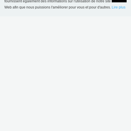
fournissent également des informations sur l'utilisation de notre site
FR-77420 Champs sur Marne
Web afin que nous puissions l'améliorer pour vous et pour d'autres.
Lire plus
Language
Login
Sarl au capital de 200.080 euros
No de Siret: 330 581 323 00061
No de TVA: FR 73 330 581 323
Tel: +33 1 64 68 06 06
Accueil Général BCI: bci@bcinterieur.com
Accueil Eurobib Direct: direct@bcinterieur.com
part of Lammhults Design Group
Copyright © 2017 Lammhults Design Group AB
ACCUEIL GÉNÉRAL
Conditions de vente et de livraison - boutique en ligne
Politique de confidentialité