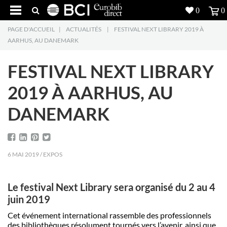
0
0
PAGE D'ACCUEIL
|
ACTUALITÉS
|
FESTIVAL NEXT LIBRARY 2019 À
Réalisations
AARHUS, AU DANEMARK
Produits
5
FESTIVAL NEXT LIBRARY
Inspiration
2019 À AARHUS, AU
DANEMARK
Recherche
L'entreprise
7
6 MAI 2019 / EXPOS
Contact
5
Le festival Next Library sera organisé du 2 au 4
juin 2019
Cet événement international rassemble des professionnels
des bibliothèques résolument tournés vers l’avenir, ainsi que