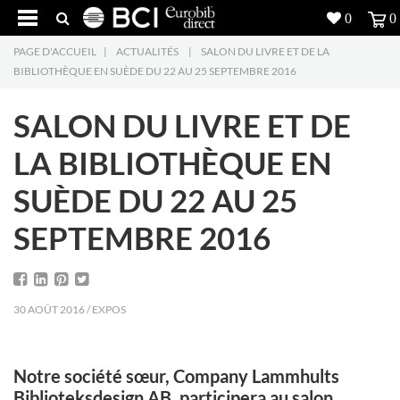
0
0
PAGE D'ACCUEIL
|
ACTUALITÉS
|
SALON DU LIVRE ET DE LA
Réalisations
BIBLIOTHÈQUE EN SUÈDE DU 22 AU 25 SEPTEMBRE 2016
Produits
5
SALON DU LIVRE ET DE
Inspiration
LA BIBLIOTHÈQUE EN
SUÈDE DU 22 AU 25
Recherche
SEPTEMBRE 2016
L'entreprise
7
Contact
5
30 AOÛT 2016 / EXPOS
Notre société sœur, Company Lammhults
Biblioteksdesign AB, participera au salon