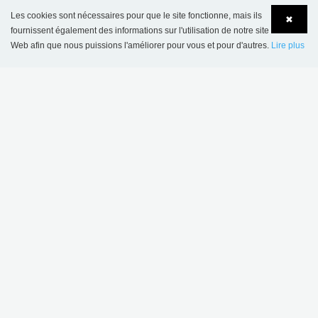
BC Intérieur Sarl
Les cookies sont nécessaires pour que le site fonctionne, mais ils
✖
fournissent également des informations sur l'utilisation de notre site
6 allée Kepler
Web afin que nous puissions l'améliorer pour vous et pour d'autres.
Lire plus
FR-77420 Champs sur Marne
Language
Login
Sarl au capital de 200.080 euros
No de Siret: 330 581 323 00061
No de TVA: FR 73 330 581 323
Tel: +33 1 64 68 06 06
Accueil Général BCI: bci@bcinterieur.com
Accueil Eurobib Direct: direct@bcinterieur.com
part of Lammhults Design Group
Copyright © 2017 Lammhults Design Group AB
ACCUEIL GÉNÉRAL