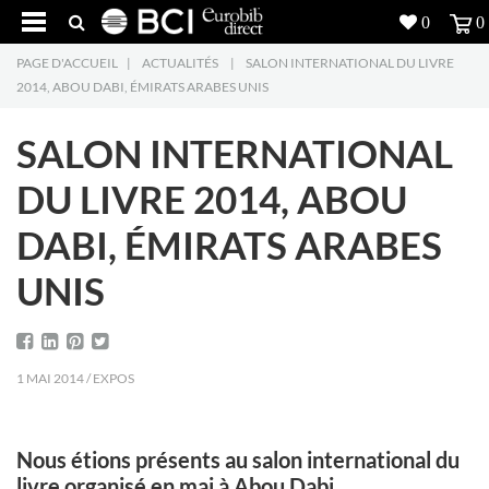
0
0
PAGE D'ACCUEIL
|
ACTUALITÉS
|
SALON INTERNATIONAL DU LIVRE
Réalisations
2014, ABOU DABI, ÉMIRATS ARABES UNIS
Produits
5
SALON INTERNATIONAL
Inspiration
DU LIVRE 2014, ABOU
DABI, ÉMIRATS ARABES
Recherche
UNIS
L'entreprise
7
Contact
5
1 MAI 2014 / EXPOS
Nous étions présents au salon international du
livre organisé en mai à Abou Dabi.