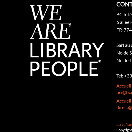
CONT
BC Inté
6 allée 
FR-774
Sarl au
No de S
No de T
Tel: +3
Accueil
bci@bci
Accueil
direct@
part of L
Copyright