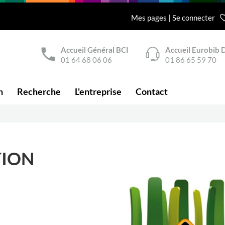
Mes pages | Se connecter
Accueil Général BCI
Accueil Eurobib D
01 64 68 06 06
01 86 65 59 70
n
Recherche
L'entreprise
Contact
TION