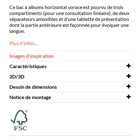
Ce bac à albums horizontal vorace est pourvu de trois
compartiments (pour une consultation linéaire), de deux
séparateurs amovibles et d’une tablette de présentation
dont la partie antérieure est façonnée pour évoquer une
langue.
Plus d'infos...
Images d'inspiration
Caractéristiques
2D/3D
Largeur
1548 mm
Dessin de dimensions
Profondeur
2D/3D
351 mm
Dilly 3D.dwg
Notice de montage
Hauteur
Dessin de dimensions
378 mm
Dilly
Coloris
Notice de montage
vert, rouge
Dilly
Matériaux
Formica®, contreplaqué
stratifié
Montage à prévoir
oui