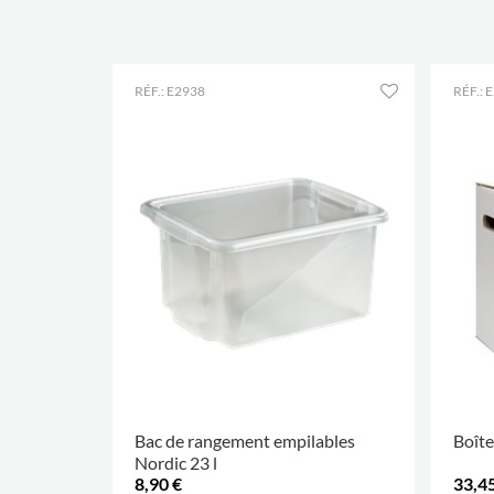
RÉF.: E2938
RÉF.: 
Bac de rangement empilables
Boîte
Nordic 23 l
8,90 €
33,45