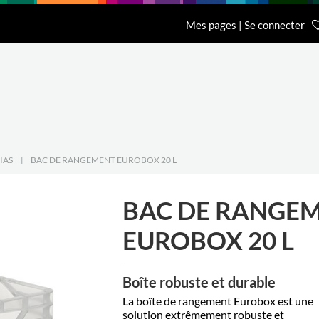
n
Recherche
L'entreprise
Contact
Mes pages | Se connecter
Accueil Général BCI
Accueil Eurobib D
01 64 68 06 06
01 86 65 59 70
IAS
|
BAC DE RANGEMENT EUROBOX 20 L
BAC DE RANGE
EUROBOX 20 L
Boîte robuste et durable
La boîte de rangement Eurobox est une
solution extrêmement robuste et