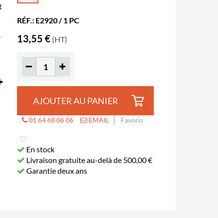
t
RÉF.: E2920 / 1 PC
,
13,55 €
(HT)
AJOUTER AU PANIER
01 64 68 06 06
EMAIL
Favoris
En stock
Livraison gratuite au-delà de 500,00 €
Garantie deux ans