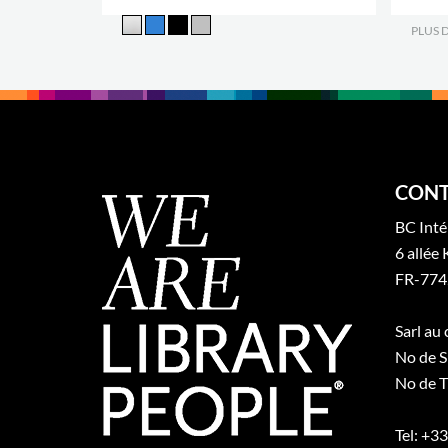
PLUS 
CONT
BC Inté
6 allée 
FR-774
Sarl au
No de S
No de T
Tel: +3