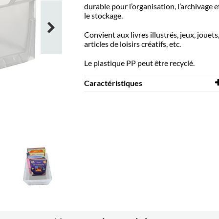
durable pour l’organisation, l’archivage e
le stockage.
Convient aux livres illustrés, jeux, jouets
articles de loisirs créatifs, etc.
Le plastique PP peut être recyclé.
Caractéristiques
Largeur
300 mm
Profondeur
400 mm
Hauteur
220 mm
Coloris
translucide
Matériaux
PP
Livré assemblé
oui
Divers
Max 30 kg.