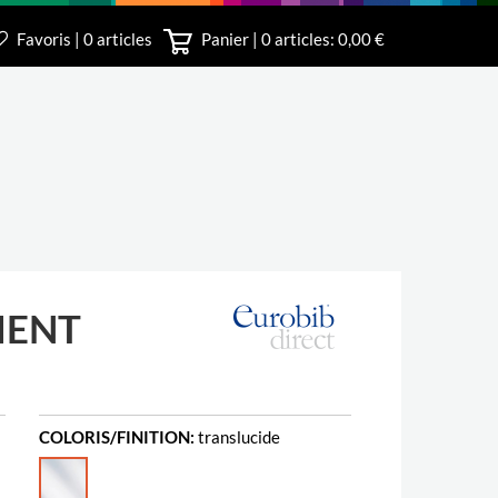
Favoris | 0 articles
Panier |
0
articles: 0,00 €
irect
MENT
COLORIS/FINITION:
translucide