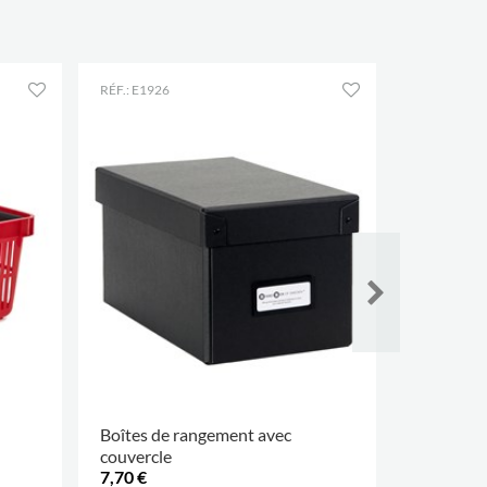
RÉF.: E1926
RÉF.: E2966
Boîtes de rangement avec
Sac durabl
couvercle
7,70 €
326,00 €