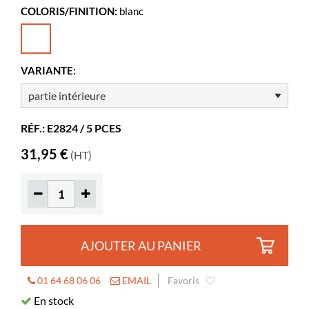
COLORIS/FINITION:
blanc
Largeur
330 mm
Profondeur
190 mm
Hauteur
290 mm
VARIANTE:
Coloris
blanc
Matériaux
carton
RÉF.: E2824 / 5 PCES
31,95 €
(HT)
AJOUTER AU PANIER
01 64 68 06 06
EMAIL
Favoris
En stock