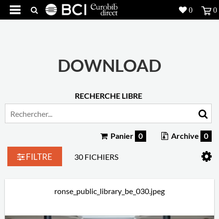
0
0
Réalisations
Produits
5
DOWNLOAD
Inspiration
RECHERCHE LIBRE
Recherche
L'entreprise
7
Panier
0
Archive
0
Contact
5
FILTRE
30 FICHIERS
ronse_public_library_be_030.jpeg