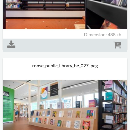
Dimension: 488 kb
ronse_public_library_be_027.jpeg