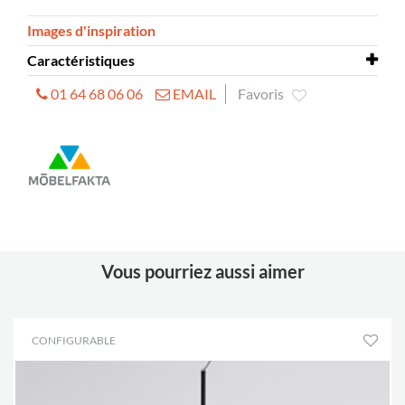
Images d'inspiration
Caractéristiques
01 64 68 06 06
EMAIL
Favoris
Taille
1600 × 1207 mm
Vous pourriez aussi aimer
CONFIGURABLE