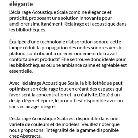
élégante
L'éclairage Acoustique Scala combine élégance et
praticité, proposant une solution innovante pour
amé
liorer simultan
ément l’éclairage et l
’
acoustique dans
les biblioth
è
ques.
É
quip
ée d
’
une technologie d
’
absorption sonore, cette
lampe réduit la propagation des ondes sonores vers le
plafond, contribuant à un environnement de travail
confortable et productif. Elle se trouve donc idéale pour
les biblioth
è
ques o
ù
une ambiance calme et agréable est
essentielle.
Avec l'éclairage Acoustique Scala, la biblioth
è
que peut
optimiser son éclairage tout en créant des espaces qui
favorisent la concentration et la cré
ativit
é. Doté d
’
un
design léger et épuré, le produit est disponible avec ou
sans éclairage intégré.
L'éclairage Acoustique Scala est disponible dans une
variété de couleurs et de mod
è
les.
Veuillez noter que
nous proposons l’intégralité de la gamme disponible
chez Abstracta.