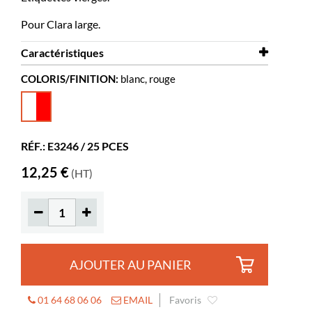
Pour Clara large.
Caractéristiques
COLORIS/FINITION:
blanc, rouge
Largeur
69 mm
Hauteur
217 mm
Coloris
blanc, rouge
RÉF.: E3246 / 25 PCES
Matériaux
papier
12,25 €
(HT)
AJOUTER AU PANIER
01 64 68 06 06
EMAIL
Favoris