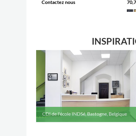
Contactez nous
70,7
PLUS D'OPTIONS
.
INSPIRAT
CDI de l'école INDSé, Bastogne, Belgique