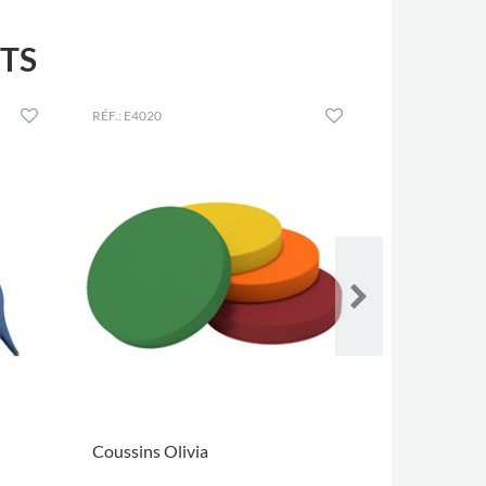
TS
RÉF.: E4020
RÉF.: E4091
Coussins Olivia
Le coussin 