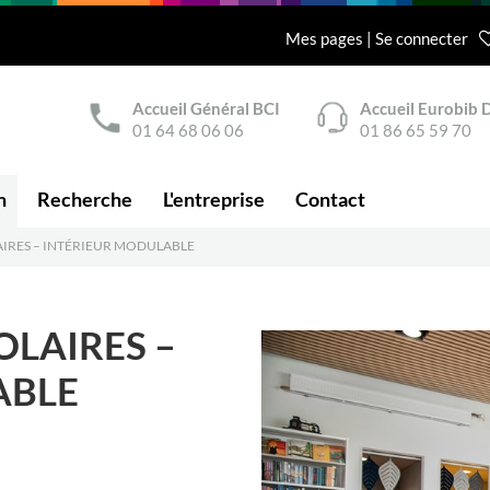
Mes pages | Se connecter
Accueil Général BCI
Accueil Eurobib D
01 64 68 06 06
01 86 65 59 70
n
Recherche
L'entreprise
Contact
IRES – INTÉRIEUR MODULABLE
OLAIRES –
ABLE