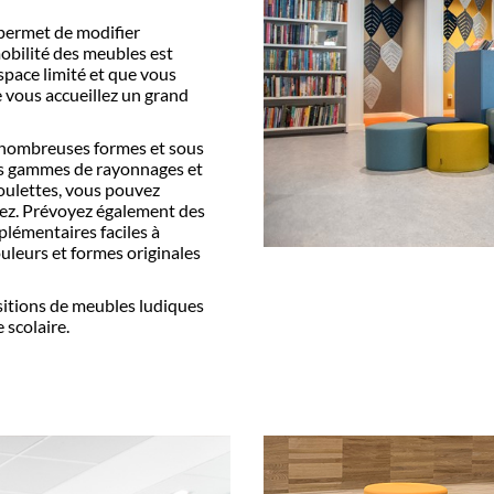
 permet de modifier
obilité des meubles est
espace limité et que vous
e vous accueillez un grand
 nombreuses formes et sous
tes gammes de rayonnages et
oulettes, vous pouvez
tez. Prévoyez également des
plémentaires faciles à
uleurs et formes originales
sitions de meubles ludiques
scolaire.