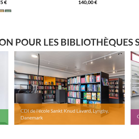
5 €
140,00 €
PLUS D'OPTIONS
.
ION POUR LES BIBLIOTHÈQUES 
CDI de l'école Sankt Knud Lavard, Lyngby,
Danemark