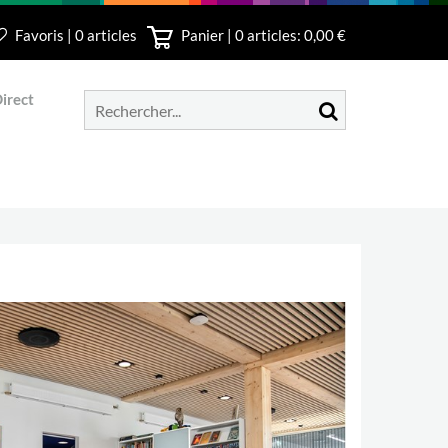
Favoris | 0 articles
Panier |
0
articles: 0,00 €
irect