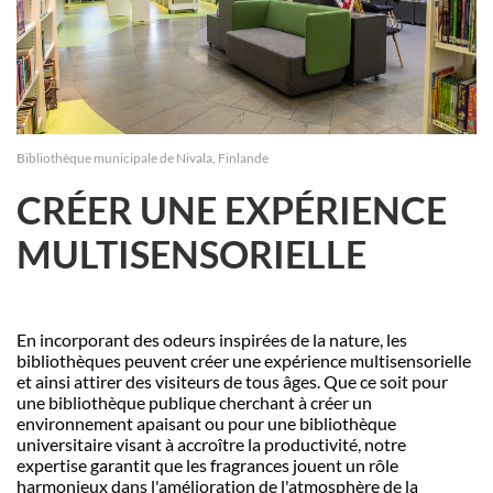
Bibliothèque municipale de Nivala, Finlande
CRÉER UNE EXPÉRIENCE
MULTISENSORIELLE
En incorporant des odeurs inspirées de la nature, les
biblioth
è
ques peuvent créer une expé
rience multisensorielle
et ainsi attirer des visiteurs de tous âges. Que ce soit pour
une biblioth
è
que publique cherchant à créer un
environnement apaisant ou pour une biblioth
è
que
universitaire visant à accroître la productivité, notre
expertise garantit que les fragrances jouent un rôle
harmonieux dans l'amélioration de l'atmosph
è
re de la