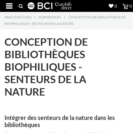
0
0
PAGE D'ACCUEIL
|
INSPIRATION
|
CONCEPTION DE BIBLIOTHÈQUES
Réalisations
BIOPHILIQUES - SENTEURS DE LA NATURE
Produits
5
CONCEPTION DE
Inspiration
BIBLIOTHÈQUES
BIOPHILIQUES -
Recherche
SENTEURS DE LA
L'entreprise
7
NATURE
Contact
5
Intégrer des senteurs de la nature dans les
biblioth
è
ques