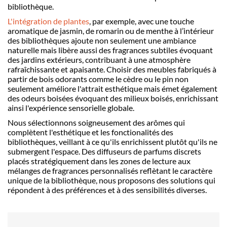
biblioth
è
que.
L'intégration de plantes
, par exemple, avec une touche
aromatique de jasmin, de romarin ou de menthe à l’intérieur
des biblioth
è
ques ajoute non seulement une ambiance
naturelle mais lib
è
re aussi des fragrances subtiles évoquant
des jardins extérieurs, contribuant à une atmosph
ère
rafra
îchissante et apaisante. Choisir des meubles fabriqués à
partir de bois odorants comme le c
è
dre ou le pin non
seulement améliore l'attrait esthétique mais é
met
également
des odeurs boisées évoquant des milieux boisés, enrichissant
ainsi l'expé
rience sensorielle globale.
Nous sélectionnons soigneusement des arômes qui
compl
è
tent l'esthétique et les fonctionalités des
biblioth
è
ques, veillant à ce qu'ils enrichissent plutôt qu'ils ne
submergent l'espace. Des diffuseurs de parfums discrets
placés stratégiquement dans les zones de lecture aux
mélanges de fragrances personnalisés refl
è
tant le caract
è
re
unique de la biblioth
è
que, nous proposons des solutions qui
ré
pondent
à des préférences et à des sensibilité
s diverses.