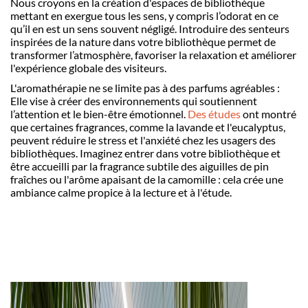
Nous croyons en la création d'espaces de biblioth
è
que
mettant en exergue tous les sens, y compris l’odorat en ce
qu’il en est un sens souvent négligé. Introduire des senteurs
inspirées de la nature dans votre biblioth
è
que pe
rmet de
transformer l’atmosph
è
re, favoriser la relaxation et amé
lior
er
l'expérience globale des visiteurs.
L'aromath
érapie ne se limite pas à des parfums agréables :
Elle vise à créer des environnements qui soutiennent
l’attention et le bien-être émotionnel.
Des études
ont montré
que certaines fragrances, comme la lavande et l'eucalyptus,
peuvent réduire le stress et l'anxiété chez les usagers des
biblioth
è
ques. Imaginez entrer dans votre biblioth
è
que et
être accueilli par la fragrance subtile des aiguilles de pin
fraîches ou l'arôme apaisant de la camomille : cela crée une
ambiance calme propice à la lecture et à l'étude.