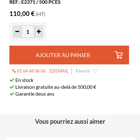
RÉF.: E2371 / 500 PCES
Matériaux
papier, PVC
110,00 €
(HT)
AJOUTER AU PANIER
01 64 68 06 06
EMAIL
Favoris
En stock
Livraison gratuite au-delà de 500,00 €
Garantie deux ans
Vous pourriez aussi aimer