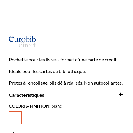
Pochette pour les livres - format d'une carte de crédit.
Idéale pour les cartes de bibliothèque.
Prêtes à l’encollage, plis déjà réalisés. Non autocollantes.
Caractéristiques
COLORIS/FINITION:
blanc
Largeur
90 mm
Hauteur
135 mm
Coloris
blanc