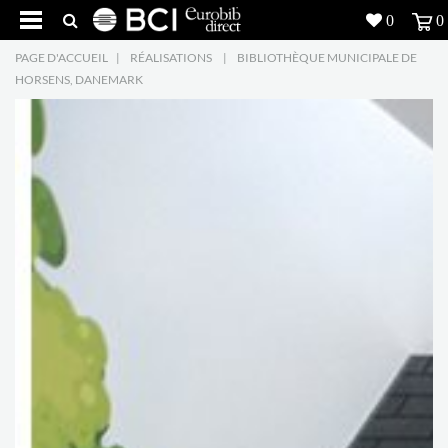
0
0
PAGE D'ACCUEIL
|
RÉALISATIONS
|
BIBLIOTHÈQUE MUNICIPALE DE
Réalisations
HORSENS, DANEMARK
Produits
5
Inspiration
Recherche
L'entreprise
7
Contact
5