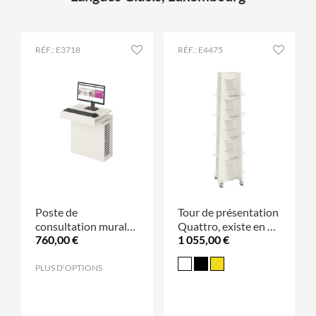
RÉF.: E3718
RÉF.: E4475
Poste de
Tour de présentation
consultation mural
Quattro, existe en 2
760,00 €
1 055,00 €
Flatline
tailles
PLUS D'OPTIONS
.