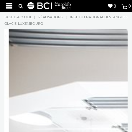
0
0
PAGE D'ACCUEIL
|
RÉALISATIONS
|
INSTITUT NATIONAL DES LANGUES
Réalisations
GLACIS, LUXEMBOURG
Produits
5
Inspiration
Recherche
L'entreprise
7
Contact
5