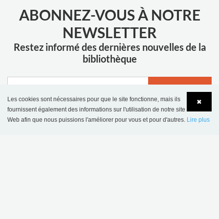
ABONNEZ-VOUS À NOTRE
NEWSLETTER
Restez informé des dernières nouvelles de la
bibliothèque
ENVOYER
Les cookies sont nécessaires pour que le site fonctionne, mais ils
✖
fournissent également des informations sur l'utilisation de notre site
Web afin que nous puissions l'améliorer pour vous et pour d'autres.
Lire plus
Language
Login
PLUS D'INSPIRATION
Bibliothèque scolaire
Bibliothèque de
de Sønderskov,
Wombourne,
Danemark
Royaume-Uni