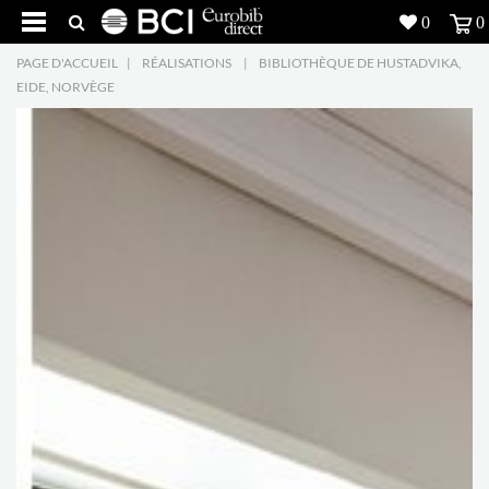
0
0
PAGE D'ACCUEIL
|
RÉALISATIONS
|
BIBLIOTHÈQUE DE HUSTADVIKA,
Réalisations
EIDE, NORVÈGE
Produits
5
Inspiration
Recherche
L'entreprise
7
Contact
5