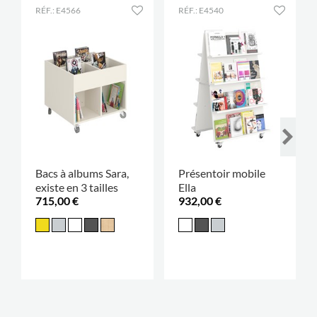
RÉF.: E4566
RÉF.: E4540
Bacs à albums Sara,
Présentoir mobile
existe en 3 tailles
Ella
715,00 €
932,00 €