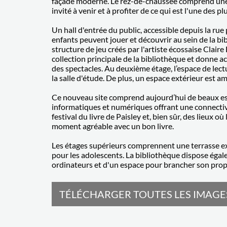
façade moderne. Le rez-de-chaussée comprend une z
invité à venir et à profiter de ce qui est l'une des 
Un hall d'entrée du public, accessible depuis la rue
enfants peuvent jouer et découvrir au sein de la bi
structure de jeu créés par l'artiste écossaise Claire
collection principale de la bibliothèque et donne ac
des spectacles. Au deuxième étage, l’espace de lect
la salle d'étude. De plus, un espace extérieur est a
Ce nouveau site comprend aujourd’hui de beaux espa
informatiques et numériques offrant une connectiv
festival du livre de Paisley et, bien sûr, des lieux
moment agréable avec un bon livre.
Les étages supérieurs comprennent une terrasse ext
pour les adolescents. La bibliothèque dispose éga
ordinateurs et d'un espace pour brancher son prop
TÉLÉCHARGER TOUTES LES IMAGES