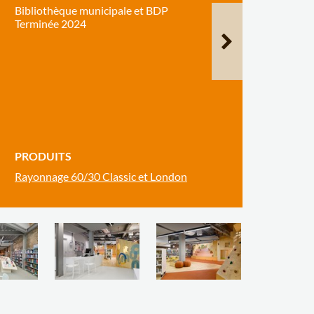
Bibliothèque municipale et BDP
Terminée 2024
PRODUITS
Rayonnage 60/30 Classic et London