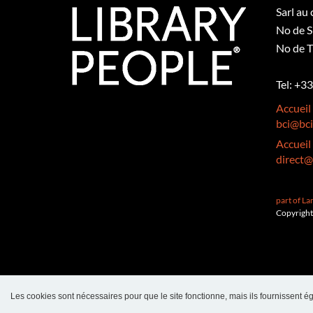
Sarl au
No de S
No de T
Tel: +3
Accueil
bci@bci
Accueil
direct@
part of L
Copyright
Les cookies sont nécessaires pour que le site fonctionne, mais ils fournissent ég