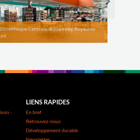
Bibliothèque Centrale de Hackney, Royaume-
uni
LIENS RAPIDES
ison -
En bref
Retrouvez-nous
Développement durable
Newsletter