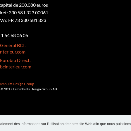
 capital de 200.080 euros
iret: 330 581 323 00061
VA: FR 73 330 581 323
3 1 64 68 06 06
 Général BCI:
nterieur.com
 Eurobib Direct:
bcinterieur.com
ammhults Design Group
 © 2017 Lammhults Design Group AB
alement des informations sur l'utilisation de notre site Web afin que nous puissions