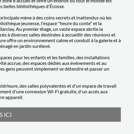
one d'accueil et offre un endroit où tout le monde est
plus belles bibliothèques d'Écosse.
 principale mène à des coins secrets et inattendus où les
bliothèque jeunesse, l'espace "heure du conte" et la
 Barclay. Au premier étage, un vaste espace abrite la
cès à diverses salles destinées à accueillir des réunions et
ure offre un environnement calme et conduit à la galerie et à
ménagé en jardin surélevé.
ces pour les enfants et les familles, des installations
ité accrue, des espaces dédiés aux événements et au
 où les gens peuvent simplement se détendre et passer un
érieure, des salles polyvalentes et d'un espace de travail
lement d'une connexion Wi-Fi gratuite, d'un accès aux
re appareil.
 ICI