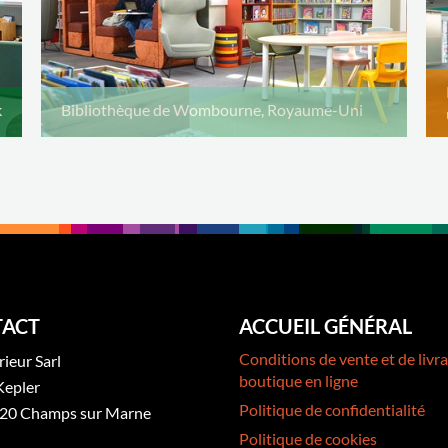
k
Bibliothèque de Wombourne, Royaume-Uni
ACT
ACCUEIL GÉNÉRAL
Conditions de vente et de livra
rieur Sarl
boutique en ligne
Kepler
Politique de confidentialité
20 Champs sur Marne
Politique de cookies