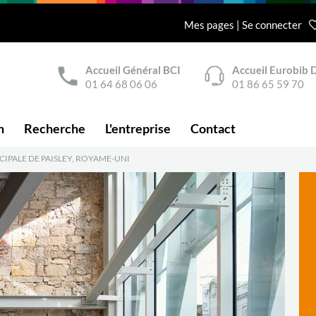
Mes pages | Se connecter
Accueil Général BCI
Accueil Eurobib D
01 64 68 06 06
01 86 65 59 70
n
Recherche
L'entreprise
Contact
IPALE DE PAISLEY, ROYAME-UNI