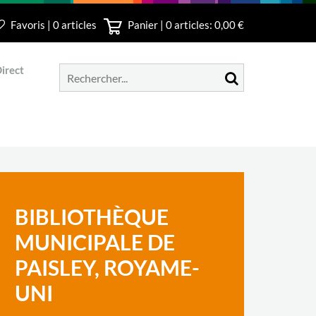
Favoris | 0 articles
Panier |
0
articles: 0,00 €
irect
BIBLIOTHÈQUE
MUNICIPALE DE
PAISLEY, ROYAME-
UNI