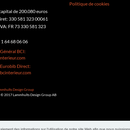
Politique de cookies
 capital de 200.080 euros
iret: 330 581 323 00061
VA: FR 73 330 581 323
3 1 64 68 06 06
 Général BCI:
nterieur.com
 Eurobib Direct:
bcinterieur.com
ammhults Design Group
 © 2017 Lammhults Design Group AB
alement des informations sur l'utilisation de notre site Web afin que nous puissions