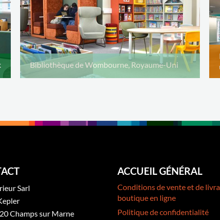
k
Bibliothèque de Wombourne, Royaume-Uni
ACT
ACCUEIL GÉNÉRAL
Conditions de vente et de livra
rieur Sarl
boutique en ligne
Kepler
Politique de confidentialité
20 Champs sur Marne