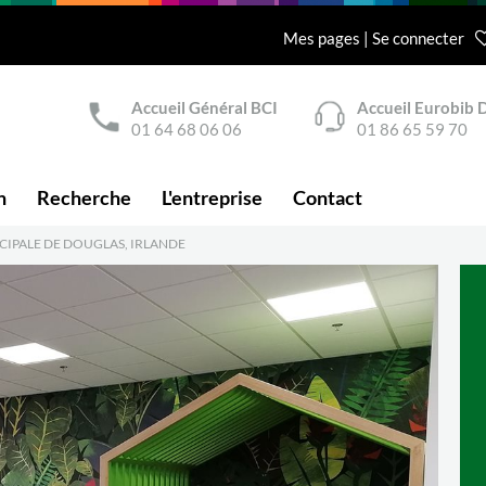
Mes pages | Se connecter
Accueil Général BCI
Accueil Eurobib D
01 64 68 06 06
01 86 65 59 70
n
Recherche
L'entreprise
Contact
IPALE DE DOUGLAS, IRLANDE