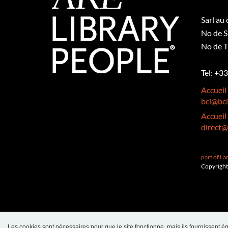
Sarl au
No de S
No de T
Tel: +3
Accueil
bci@bci
Accueil
direct@
part of L
Copyright
Les cookies sont nécessaires pour que le site fonctionne, mais ils fournissent ég