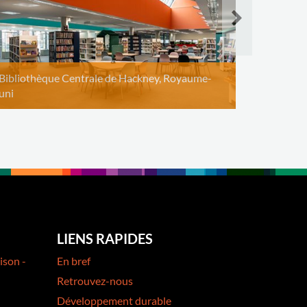
Bibliothèque Centrale de Hackney, Royaume-
uni
LIENS RAPIDES
ison -
En bref
Retrouvez-nous
Développement durable