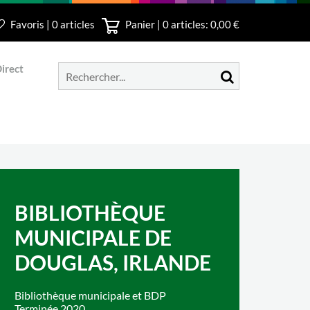
Favoris | 0 articles
Panier |
0
articles: 0,00 €
irect
BIBLIOTHÈQUE
MUNICIPALE DE
DOUGLAS, IRLANDE
Bibliothèque municipale et BDP
Terminée 2020