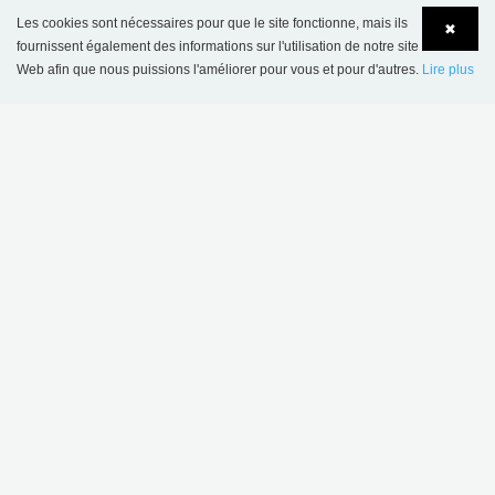
PLUS D'INSPIRATION
Les cookies sont nécessaires pour que le site fonctionne, mais ils
✖
fournissent également des informations sur l'utilisation de notre site
Web afin que nous puissions l'améliorer pour vous et pour d'autres.
Lire plus
Language
Login
Bibliothèque scolaire
Bibliothèque de
de Sønderskov,
Wombourne,
Danemark
Royaume-Uni