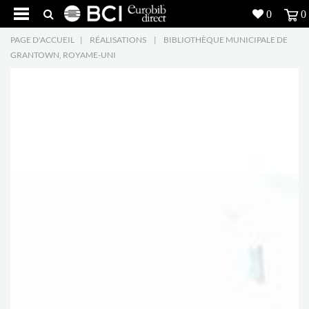
0
0
PAGE D'ACCUEIL
|
RÉALISATIONS
|
BIBLIOTHÈQUE MUNICIPALE DE
Réalisations
GRANTOWN, ROYAME-UNI
Produits
5
Inspiration
Recherche
L'entreprise
7
Contact
5