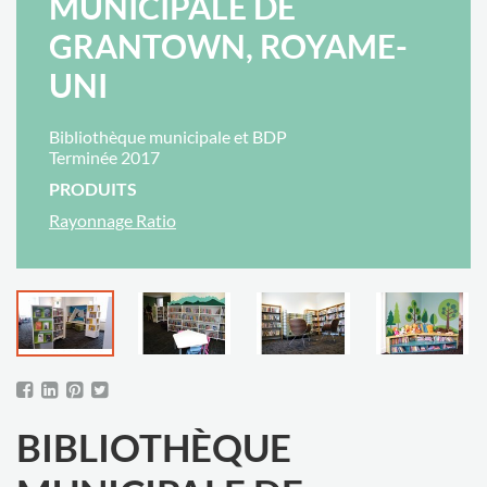
MUNICIPALE DE
GRANTOWN, ROYAME-
UNI
Bibliothèque municipale et BDP
Terminée 2017
PRODUITS
Rayonnage Ratio
BIBLIOTHÈQUE