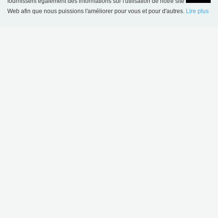
fournissent également des informations sur l'utilisation de notre site
Web afin que nous puissions l'améliorer pour vous et pour d'autres.
Lire plus
Language
Login
Bibliothèque scolaire de Sønderskov, Danemark