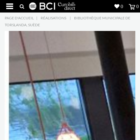
0
0
PAGE D'ACCUEIL
|
RÉALISATIONS
|
BIBLIOTHÈQUE MUNICIPALE DE
Réalisations
TORSLANDA, SUÈDE
Produits
5
Inspiration
Recherche
L'entreprise
7
Contact
5