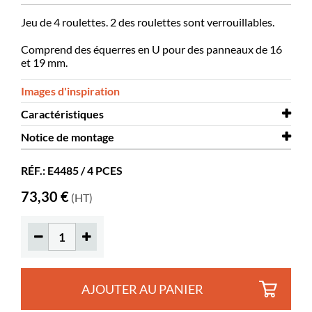
Jeu de 4 roulettes. 2 des roulettes sont verrouillables.
Comprend des équerres en U pour des panneaux de 16
et 19 mm.
Images d'inspiration
Caractéristiques
Notice de montage
Diamètre
50 mm
Verrouillables
Notice de montage
2
Roulettes
RÉF.: E4485 / 4 PCES
Hauteur suppl. avec roulettes
80 mm
73,30 €
(HT)
AJOUTER AU PANIER