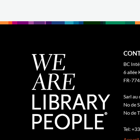
CONT
BC Inté
6 allée 
FR-774
Sarl au
No de S
No de T
Tel: +3
Accueil