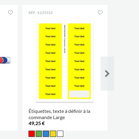
RÉF.: E225312
RÉF.: E3105
Étiquettes, texte à définir à la
Marquage 
commande Large
49,25 €
2,60 €