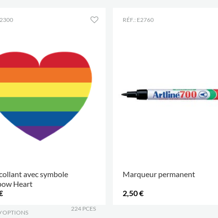
E2300
RÉF.: E2760
ollant avec symbole
Marqueur permanent
bow Heart
€
2,50 €
224 PCES
D'OPTIONS
.
.