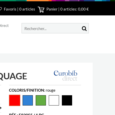
Favoris | 0 articles
Panier |
0
articles: 0,00 €
irect
QUAGE
COLORIS/FINITION:
rouge
RÉF.: E82055 / 1 PC