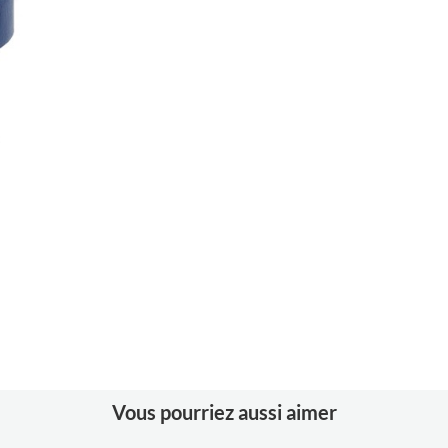
Longueur
10 m
Largeur
15 mm
Coloris
rouge
Matériaux
PVC
Vous pourriez aussi aimer