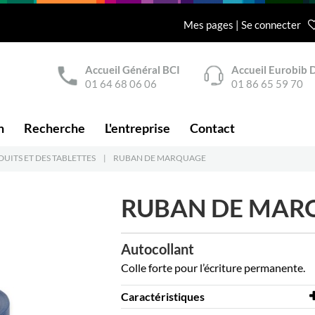
Mes pages | Se connecter
Accueil Général BCI
Accueil Eurobib D
01 64 68 06 06
01 86 65 59 70
n
Recherche
L'entreprise
Contact
UITS ET DES TABLETTES
|
RUBAN DE MARQUAGE
RUBAN DE MAR
Autocollant
Colle forte pour l’écriture permanente.
Caractéristiques