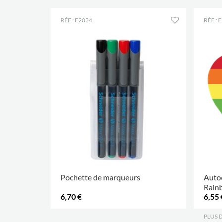
RÉF.: E2034
RÉF.: 
Pochette de marqueurs
Autoc
Rain
6,70 €
6,55 
.
PLUS 