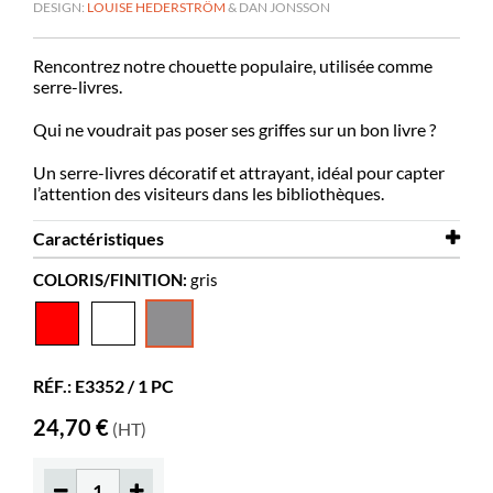
DESIGN:
LOUISE HEDERSTRÖM
& DAN JONSSON
Rencontrez notre chouette populaire, utilisée comme
serre-livres.
Qui ne voudrait pas poser ses griffes sur un bon livre ?
Un serre-livres décoratif et attrayant, idéal pour capter
l’attention des visiteurs dans les bibliothèques.
Caractéristiques
COLORIS/FINITION:
gris
Largeur
117 mm
Profondeur
150 mm
Hauteur
195 mm
RÉF.: E3352 / 1 PC
Coloris
gris
24,70 €
(HT)
Matériaux
acier thermolaqué
Couleurs des matériaux
RAL 9007