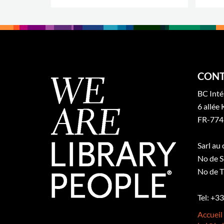
.
CONT
BC Inté
6 allée 
FR-774
Sarl au
No de S
No de T
Tel: +3
Accueil