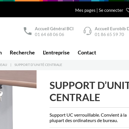
Mes pages | Se connecter
Accueil Général BCI
Accueil Eurobib D
01 64 68 06 06
01 86 65 59 70
n
Recherche
L'entreprise
Contact
REAU
|
SUPPORT D’UNITÉ CENTRALE
SUPPORT D’UNI
CENTRALE
Support UC verrouillable. Convient à la
plupart des ordinateurs de bureau.