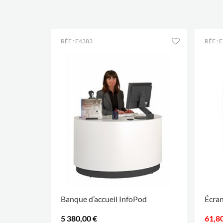
RÉF.: E4383
RÉF.: 
Banque d’accueil InfoPod
Écran
5 380,00 €
61,80