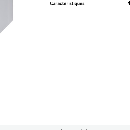
Caractéristiques
Coloris
noir
Matériaux
acier thermolaqué
Divers
L50-100 mm (réglable)
H200-358 mm (réglable)