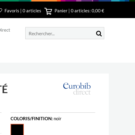
Favoris | 0 articles
Panier |
0
articles: 0,00 €
irect
TÉ
COLORIS/FINITION:
noir