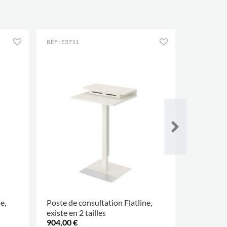
RÉF.: E3711
RÉF.: E3713
e,
Poste de consultation Flatline,
Poste de 
existe en 2 tailles
Electro, r
904,00 €
1 626,00 