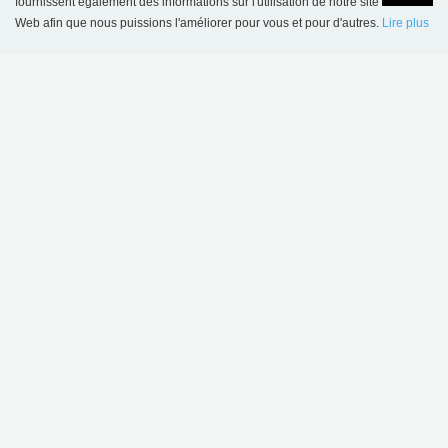
fournissent également des informations sur l'utilisation de notre site
Web afin que nous puissions l'améliorer pour vous et pour d'autres.
Lire plus
CE PRODUIT APPARAÎT DANS LES
Language
Login
RÉFÉRENCES SUIVANTES
Bibliothèque municipale de Humlebæk, Danemark