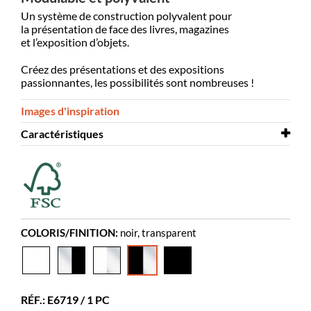
Un système de construction polyvalent pour
la présentation de face des livres, magazines
et l’exposition d’objets.
Créez des présentations et des expositions
passionnantes, les possibilités sont nombreuses !
Images d'inspiration
Caractéristiques
Largeur
390 mm
Profondeur
390 mm
Hauteur
1565 mm
Coloris
noir, transparent
COLORIS/FINITION:
noir, transparent
Matériaux
acrylique opaque, acrylique
transparent, PMMA
Montage à
oui
RÉF.: E6719 / 1 PC
prévoir