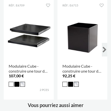
RÉF.: E6709
RÉF.: E6715
Modulaire Cube -
Modulaire Cube -
construire une tour de
construire une tour de
107,00 €
92,25 €
présentation
présentation
2 PCES
Vous pourriez aussi aimer