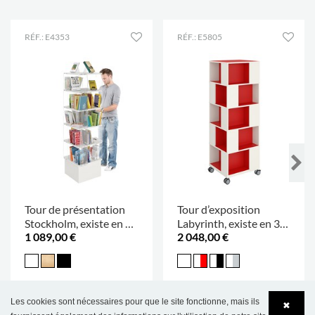
RÉF.: E4353
RÉF.: E5805
Tour de présentation
Tour d’exposition
Stockholm, existe en 2
Labyrinth, existe en 3
1 089,00 €
2 048,00 €
tailles
tailles
Les cookies sont nécessaires pour que le site fonctionne, mais ils
✖