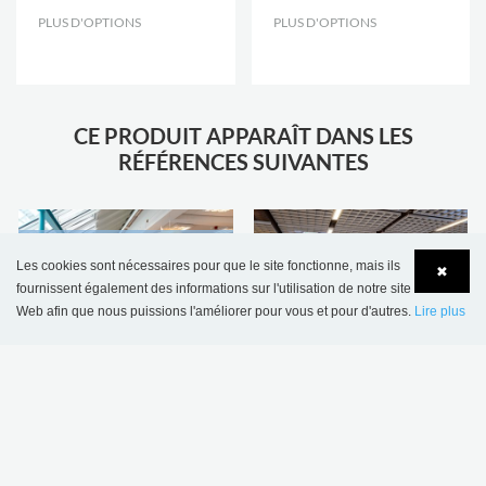
PLUS D'OPTIONS
.
PLUS D'OPTIONS
.
CE PRODUIT APPARAÎT DANS LES
RÉFÉRENCES SUIVANTES
Bibliothèque
Les cookies sont nécessaires pour que le site fonctionne, mais ils
✖
municpale de
Bibliothèque
fournissent également des informations sur l'utilisation de notre site
Heddesheim,
municipale de
Web afin que nous puissions l'améliorer pour vous et pour d'autres.
Lire plus
Allemagne
Kristiansand, Norvège
Language
Login