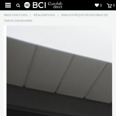
0
0
PAGE D'ACCUEIL
|
RÉALISATIONS
|
BIBLIOTHÈQUE MUNICIPALE DE
Réalisations
TARUP, DANEMARK
Produits
5
Inspiration
Recherche
L'entreprise
7
Contact
5