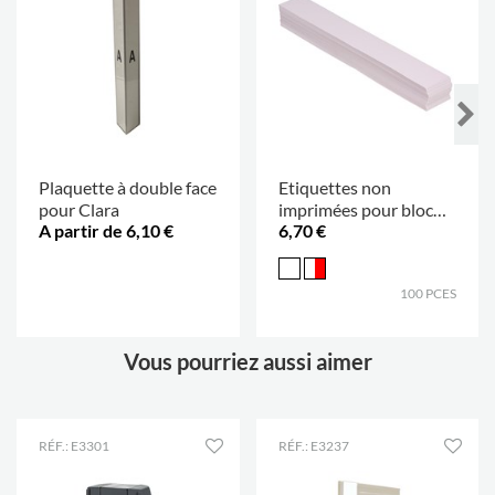
Plaquette à double face
Etiquettes non
pour Clara
imprimées pour bloc
A partir de 6,10 €
6,70 €
index
.
100 PCES
Vous pourriez aussi aimer
RÉF.: E3301
RÉF.: E3237