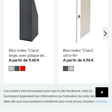
Bloc index "Clara",
Bloc index "Clara",
large, avec plaque de
ultra-fin
A partir de 9,60 €
A partir de 4,96 €
base
Les cookies sont nécessaires pour que le site fonctionne, mais ils
✖
CE PRODUIT APPARAÎT DANS LES
fournissent également des informations sur l'utilisation de notre site
RÉFÉRENCES SUIVANTES
Web afin que nous puissions l'améliorer pour vous et pour d'autres.
Lire plus
Language
Login