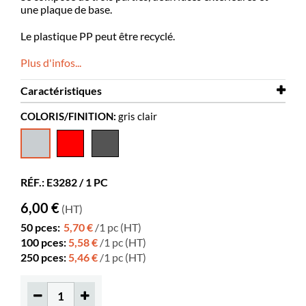
une plaque de base.
Le plastique PP peut être recyclé.
Plus d'infos...
Caractéristiques
COLORIS/FINITION:
gris clair
Largeur
36 mm
Profondeur
125 mm
Hauteur
222 mm
RÉF.: E3282 / 1 PC
Coloris
gris clair
6,00 €
(HT)
Matériaux
PP
50 pces:
5,70 €
/1 pc (HT)
Couleurs des matériaux
RAL 9002
100 pces:
5,58 €
/1 pc (HT)
250 pces:
5,46 €
/1 pc (HT)