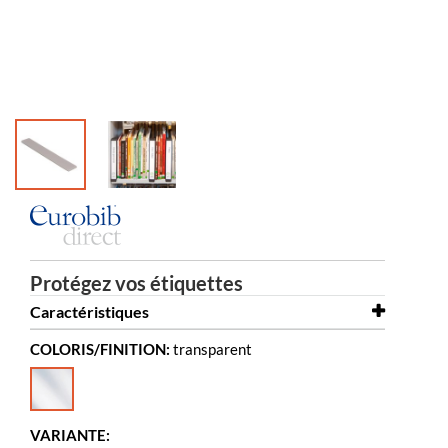
Protégez vos étiquettes
Caractéristiques
COLORIS/FINITION:
transparent
Largeur
32 mm
Hauteur
217 mm
Coloris
transparent
VARIANTE: