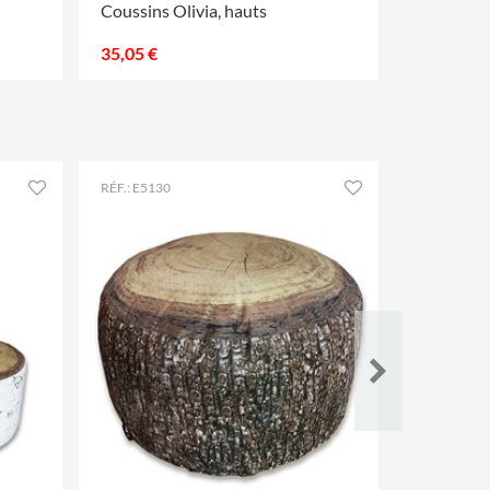
Coussins Olivia, hauts
35,05 €
RÉF.: E5130
RÉF.: E3945