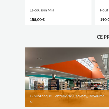
Le coussin Mia
Pouf 
155,00 €
190,
CE P
Bibliothèque Centrale de Hackney, Royaume-
uni