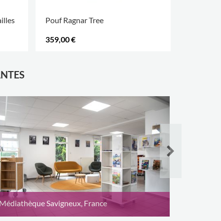
illes
Pouf Ragnar Tree
Grand cou
359,00 €
144,00 €
ANTES
Bibliothè
Médiathèque Savigneux, France