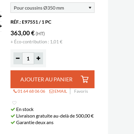
RÉF.: E97551 / 1 PC
363,00 €
(HT)
+ Éco-contribution : 1,01 €
AJOUTER AU PANIER
01 64 68 06 06
EMAIL
Favoris
En stock
Livraison gratuite au-delà de 500,00 €
Garantie deux ans