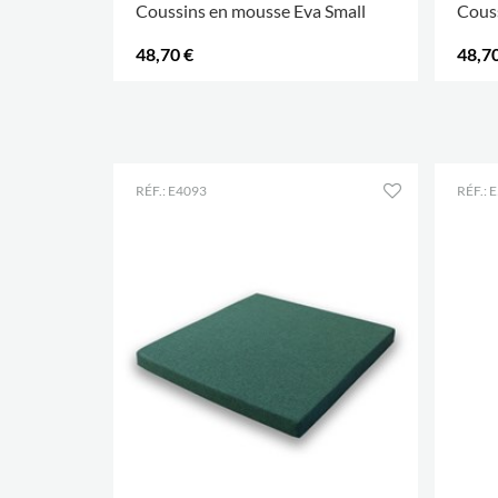
Coussins en mousse Eva Small
Couss
48,70 €
48,70
RÉF.: E4093
RÉF.: 