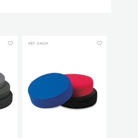
RÉF.: E4029