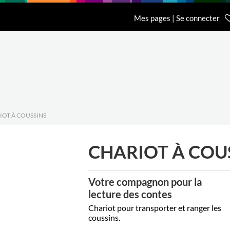
n
Recherche
L'entreprise
Contact
Mes pages | Se connecter
Accueil Général BCI
Accueil Eurobib D
01 64 68 06 06
01 86 65 59 70
IOT À COUSSINS
CHARIOT À COU
Votre compagnon pour la
lecture des contes
Chariot pour transporter et ranger les
coussins.