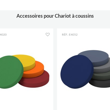
coussins
Accessoires pour Chariot à coussins
E4020
RÉF.: E4052