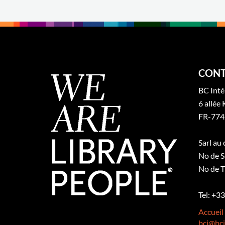
CONT
BC Inté
6 allée 
FR-774
Sarl au
No de S
No de T
Tel: +3
Accueil
bci@bci