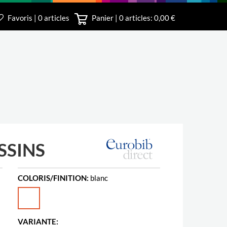
Favoris | 0 articles
Panier |
0
articles: 0,00 €
irect
SSINS
COLORIS/FINITION:
blanc
VARIANTE: