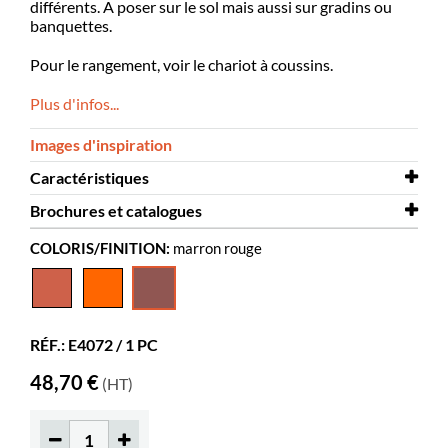
différents. A poser sur le sol mais aussi sur gradins ou
banquettes.
Pour le rangement, voir le chariot à coussins.
Plus d'infos...
Images d'inspiration
Caractéristiques
Brochures et catalogues
Hauteur
50 mm
COLORIS/FINITION:
marron rouge
Diamètre
Brochures et
350 mm
Coussins en mousse
catalogues
Eva_FR
Coloris
marron rouge
Matériaux
Mousse EVA
RÉF.: E4072 / 1 PC
Couleurs des matériaux
Pantone 1815U
48,70 €
(HT)