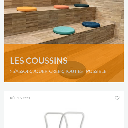
LES COUSSINS
S’ASSOIR, JOUER, CRÉER, TOUT EST POSSIBLE
RÉF.: E97551