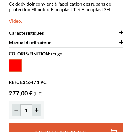
Ce ddévidoir convient à l'application des rubans de
protection Filmolux, Filmoplast T et Filmoplast SH.
Video.
Caractéristiques
Manuel d’utilisateur
Largeur
170 mm
COLORIS/FINITION:
rouge
Profondeur
Manuel d’utilisateur
170 mm
Dévidoir de ruban
Hauteur
85 mm
Coloris
rouge
RÉF.: E3164 / 1 PC
Matériaux
acier thermolaqué
277,00 €
(HT)