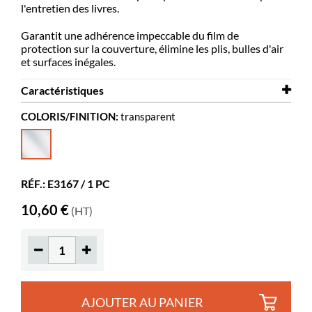
l'entretien des livres.
Garantit une adhérence impeccable du film de
protection sur la couverture, élimine les plis, bulles d'air
et surfaces inégales.
Caractéristiques
COLORIS/FINITION:
transparent
Largeur
100 mm
Hauteur
90 mm
Coloris
transparent
RÉF.: E3167 / 1 PC
Matériaux
acrylique transparent
10,60 €
(HT)
AJOUTER AU PANIER