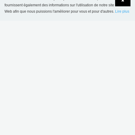
✖
fournissent également des informations sur l'utilisation de notre site
Web afin que nous puissions l'améliorer pour vous et pour d'autres.
Lire plus
Language
Login
CONTACT
BC Intérieur Sarl