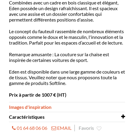
Combinées avec un cadre en bois classique et élégant,
Eden possède un design rafraîchissant. Il est spacieux
avec une assise et un dossier confortables qui
permettent différentes positions d'assise.
Le concept du fauteuil rassemble de nombreux éléments
opposés comme le doux et le masculin, l'innovation et la
tradition. Parfait pour les espaces d’accueil et de lecture.
Remarque amusante : La couture sur la chaise est
inspirée de certaines voitures de sport.
Eden est disponible dans une large gamme de couleurs et
de tissus. Veuillez noter que nous proposons toute la
gamme de produits Softline.
Prix à partir de 1007 € (HT)
Images d'inspiration
Caractéristiques
01 64 68 06 06
EMAIL
Favoris
Dimension
L740 x P860 x H870 mm