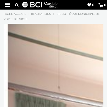
0
0
PAGE D'ACCUEIL
|
RÉALISATIONS
|
BIBLIOTHÈQUE MUNICIPALE DE
Réalisations
VORST, BELGIQUE
Produits
5
Inspiration
Recherche
L'entreprise
7
Contact
5