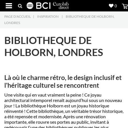
0
PAGE D'ACCUEIL
|
INSPIRATION
|
BIBLIOTHEQUE DE HOLBORN,
Réalisations
LONDRES
Produits
5
BIBLIOTHEQUE DE
Inspiration
HOLBORN, LONDRES
Recherche
L'entreprise
7
Là où le charme rétro, le design inclusif et
l'héritage culturel se rencontrent
Contact
5
Une visite qui en vaut vraiment la peine ! Ce joyau
architectural intemporel renaît aujourd’hui sous un nouveau
jour ! La bibliothèque Holborn est un joyau historique
réinventé ! Cette bibliothèque, un véritable trésor historique,
a été repensée et modernisée. Après une rénovation
importante, elle rouvre ses portes au public, invitant à
redécouvrir l’une des bibliothèques publiques les plus