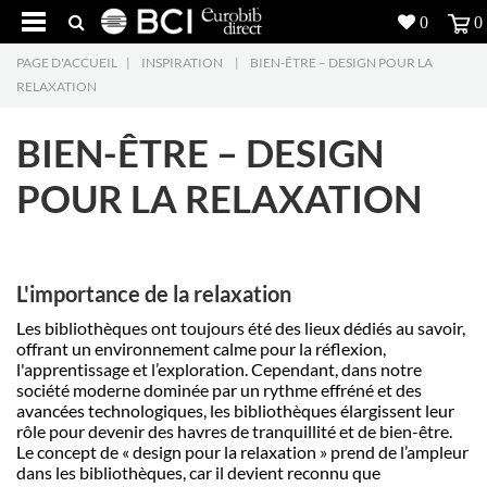
0
0
PAGE D'ACCUEIL
|
INSPIRATION
|
BIEN-ÊTRE – DESIGN POUR LA
Réalisations
RELAXATION
Produits
5
BIEN-ÊTRE – DESIGN
Inspiration
POUR LA RELAXATION
Recherche
L'entreprise
7
L'importance de la relaxation
Les bibliothèques ont toujours été des lieux dédiés au savoir,
Contact
5
offrant un environnement calme pour la réflexion,
l'apprentissage et l’exploration. Cependant, dans notre
société moderne dominée par un rythme effréné et des
avancées technologiques, les bibliothèques élargissent leur
rôle pour devenir des havres de tranquillité et de bien-être.
Le concept de « design pour la relaxation » prend de l’ampleur
dans les bibliothèques, car il devient reconnu que