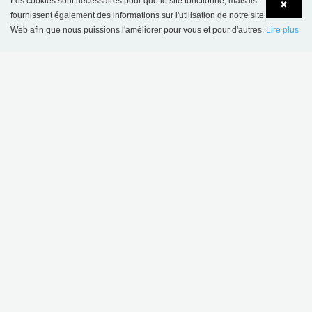
Les cookies sont nécessaires pour que le site fonctionne, mais ils
✖
fournissent également des informations sur l'utilisation de notre site
Web afin que nous puissions l'améliorer pour vous et pour d'autres.
Lire plus
Language
Login
CDI de l'école Maribo, Danemark
INSPIRATION DU PROJET