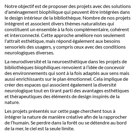
Notre objectif est de proposer des projets avec des solutions
d'aménagement biophilique qui peuvent ê
tre int
égrées dans
le design intérieur de la biblioth
è
que.
Nombre de nos projets
intègrent et associent divers th
è
mes naturalistes qui
constituent un ensemble à la fois
compl
émentaire, cohérent
et interconnecté. Cette approche améliore non seulement
l'attrait esthétique, mais répond également aux besoins
sensoriels des usagers, y compris ceux avec des conditions
neurologiques diverses.
La neurodiversit
é et la neuroesthétique dans les projets de
biblioth
è
ques biophiliques renvoient à l’idée de concevoir
des environnements qui sont à la fois adaptés aux sens mais
aussi enrichissants sur le plan émotionnel. Cela implique de
créer des espaces qui associent également la diversité
neurologique tout en tirant parti des avantages esthétiques
et thérapeutiques des éléments de design inspirés de la
nature.
Les projets présentés sur cette page cherchent tous à
intégrer la nature de mani
è
re créative afin de la rapprocher
de l’humain. Se perdre dans la forêt ou se détendre au bord
de la mer, le ciel est la seule limite.