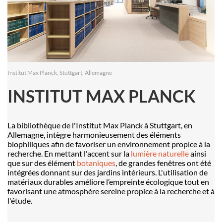
Institut Max Planck, Stuttgart, Allemagne
INSTITUT MAX PLANCK
La bibliothèque de l'Institut Max Planck à Stuttgart, en
Allemagne, int
è
gre harmonieusement des éléments
biophiliques afin de favoriser un environnement propice à la
recherche. En mettant l'accent sur la
lumi
è
re naturelle
ainsi
que sur des élément
botaniques
, de grandes fenêtres ont été
intégrées donnant sur des jardins intérieurs. L'utilisation de
matériaux durables amé
liore l’empreinte
écologique tout en
favorisant une atmosph
è
re sereine propice
à la recherche et à
l'étude.