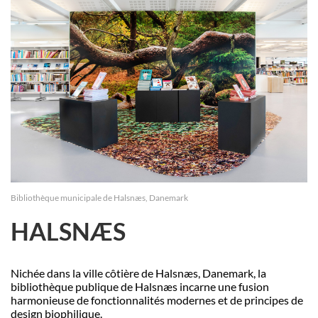
Bibliothèque municipale de Halsnæs, Danemark
HALSNÆS
Nich
ée dans la ville côti
è
re de Halsn
æs, Danemark, la
biblioth
è
que publique de Halsnæs incarne une fusion
harmonieuse de fonctionnalités modernes et de principes de
design biophilique.