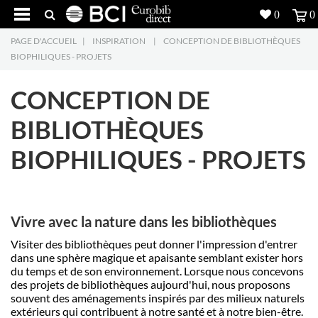
0
0
PAGE D'ACCUEIL
|
INSPIRATION
|
CONCEPTION DE BIBLIOTHÈQUES
Réalisations
BIOPHILIQUES - PROJETS
Produits
5
CONCEPTION DE
Inspiration
BIBLIOTHÈQUES
BIOPHILIQUES - PROJETS
Recherche
L'entreprise
7
Vivre avec la nature dans les biblioth
è
ques
Contact
5
Visiter des biblioth
è
ques peut donner l'impression d'entrer
dans une sph
è
re magique et apaisante semblant
exis
ter hors
du temps et de son environnement. Lorsque nous concevons
des projets de biblioth
è
ques aujourd'hui, nous proposons
souvent des aménagements inspirés par des milieux naturels
extérieurs qui contribuent à notre santé
et
à notre bien-ê
tre.