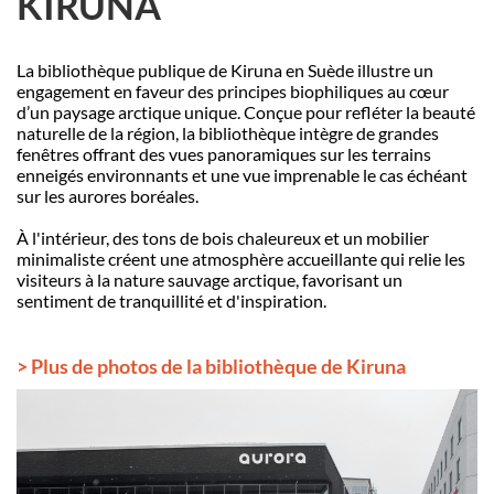
KIRUNA
La bibliothè
que publique de Kiruna en Su
è
de illustre un
engagement en faveur des principes biophiliques au cœur
d’un paysage arctique unique. Conçue pour refléter la beauté
naturelle de la région, la biblioth
è
que int
è
gre de grandes
fenêtres offrant des vues panoramiques sur les terrains
enneigés environnants et une vue imprenable le cas échéant
sur les aurores boré
ales.
À
l'int
érieur, des tons de bois chaleureux et un mobilier
minimaliste créent une atmosph
è
re accueillante qui relie les
visiteurs à la nature sauvage arctique, favorisant un
sentiment de tranquillité et d'inspiration.
> Plus de
photos de la bibliothèque de Kiruna