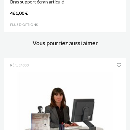
Bras support écran articulé
461,00 €
PLUS D'OPTIONS
.
Vous pourriez aussi aimer
RÉF.: E4383