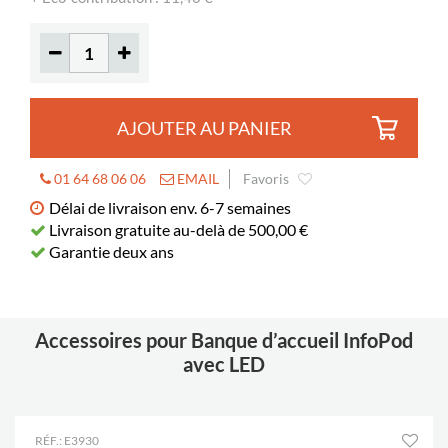
Hauteur
690-1160
réglable
Roulettes
oui (mobilité restreinte)
AJOUTER AU PANIER
01 64 68 06 06
EMAIL
Favoris
Délai de livraison env. 6-7 semaines
Livraison gratuite au-delà de 500,00 €
Garantie deux ans
Accessoires pour Banque d’accueil InfoPod
avec LED
RÉF.: E3930