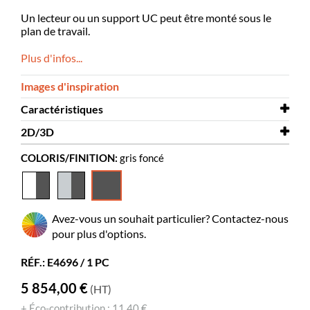
Un lecteur ou un support UC peut être monté sous le
plan de travail.
Plus d'infos...
Images d'inspiration
Caractéristiques
2D/3D
Largeur
1200 mm
COLORIS/FINITION:
gris foncé
Profondeur
2D/3D
765 mm
Info Pod 3D.dwg
Coloris
gris foncé
Matériaux
MDF stratifié, contreplaqué stratifié,
Avez-vous un souhait particulier? Contactez-nous
acier thermolaqué
pour plus d'options.
Livré assemblé
oui
RÉF.: E4696 / 1 PC
Pieds réglables
oui
5 854,00 €
(HT)
Couleurs des
FunderMax 0077
matériaux
+ Éco-contribution : 11,40 €