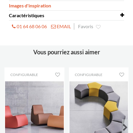
Images d'inspiration
Caractéristiques
01 64 68 06 06
EMAIL
Favoris
Dimensions
L540 x P400 x H400 mm
Hauteur d’assise
400 mm
Vous pourriez aussi aimer
CONFIGURABLE
CONFIGURABLE