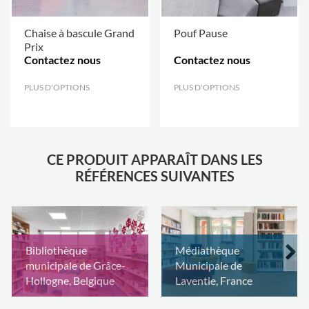
Chaise à bascule Grand
Pouf Pause
Prix
Contactez nous
Contactez nous
PLUS D'OPTIONS
.
PLUS D'OPTIONS
.
CE PRODUIT APPARAÎT DANS LES
RÉFÉRENCES SUIVANTES
Bibliothèque
Médiathèque
municipale de Grâce-
Municipale de
Hollogne, Belgique
Laventie, France