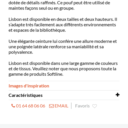
dotée de détails raffinés. Ce pouf peut être utilisé de
maintes façons seul ou en groupe.
Lisbon est disponible en deux tailles et deux hauteurs. Il
s’adapte très facilement aux différents environnements
et espaces de la bibliothèque.
Une élégante ceinture lui confére une allure moderne et
une poignée latérale renforce sa maniabilité et sa
polyvalence.
Lisbon est disponible dans une large gamme de couleurs
et de tissus. Veuillez noter que nous proposons toute la
gamme de produits Softline.
Images d'inspiration
Caractéristiques
01 64 68 06 06
EMAIL
Favoris
Petit pouf
Ø520 x H420 mm
Grand pouf
Ø840 x H380 mm